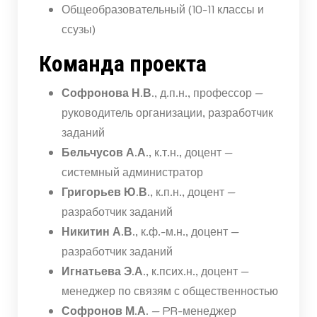
Общеобразовательный (10-11 классы и
ссузы)
Команда проекта
Софронова Н.В.
, д.п.н., профессор —
руководитель организации, разработчик
заданий
Бельчусов А.А.
, к.т.н., доцент —
системный администратор
Григорьев Ю.В.
, к.п.н., доцент —
разработчик заданий
Никитин А.В.
, к.ф.-м.н., доцент —
разработчик заданий
Игнатьева Э.А.
, к.псих.н., доцент —
менеджер по связям с общественностью
Софронов М.А.
— PR-менеджер