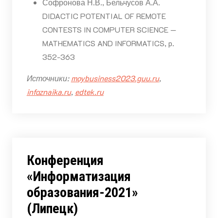
Софронова Н.В., Бельчусов А.А.
DIDACTIC POTENTIAL OF REMOTE
CONTESTS IN COMPUTER SCIENCE —
MATHEMATICS AND INFORMATICS, p.
352-363
Источники:
moybusiness2023.guu.ru
,
infoznaika.ru
,
edtek.ru
Конференция
«Информатизация
образования-2021»
(Липецк)